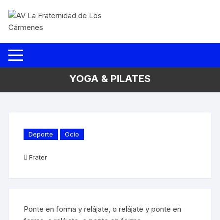
Saltar
al
contenido
YOGA & PILATES
Deporte
Ocio
Frater
Ponte en forma y relájate, o relájate y ponte en