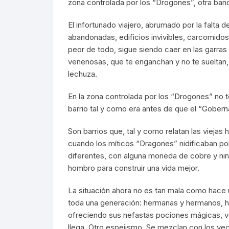
zona controlada por los “Drogones”, otra ban
El infortunado viajero, abrumado por la falta d
abandonadas, edificios invivibles, carcomidos
peor de todo, sigue siendo caer en las garra
venenosas, que te enganchan y no te sueltan,
lechuza.
En la zona controlada por los “Drogones” no t
barrio tal y como era antes de que el “Gober
Son barrios que, tal y como relatan las viejas 
cuando los míticos “Dragones” nidificaban por
diferentes, con alguna moneda de cobre y ning
hombro para construir una vida mejor.
La situación ahora no es tan mala como hace
toda una generación: hermanas y hermanos, hij
ofreciendo sus nefastas pociones mágicas, v
llega. Otro espejismo. Se mezclan con los veci