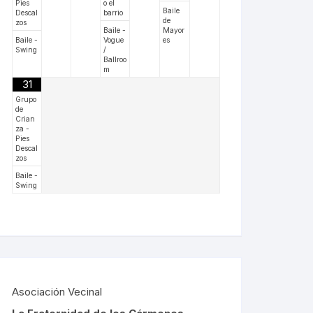
Pies
o el
Baile
Descal
barrio
de
zos
Baile -
Mayor
Baile -
Vogue
es
Swing
/
Ballroo
m
31
Grupo
de
Crian
za -
Pies
Descal
zos
Baile -
Swing
Asociación Vecinal