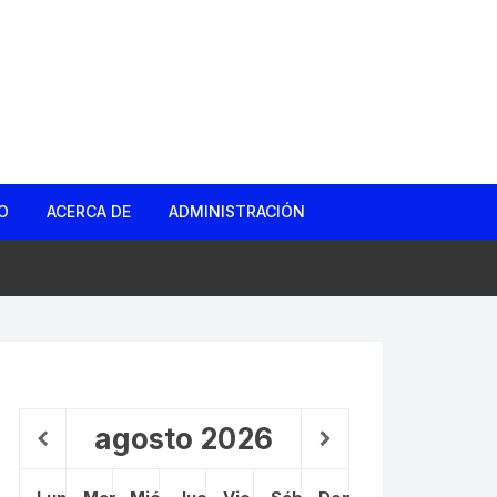
O
ACERCA DE
ADMINISTRACIÓN
gas
d
ño Roto
agosto
2026
 Barrio