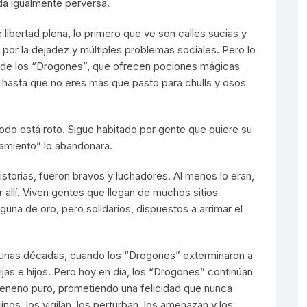
da igualmente perversa.
e libertad plena, lo primero que ve son calles sucias y
 por la dejadez y múltiples problemas sociales. Pero lo
s de los “Drogones”, que ofrecen pociones mágicas
 hasta que no eres más que pasto para chulls y osos
odo está roto. Sigue habitado por gente que quiere su
namiento” lo abandonara.
historias, fueron bravos y luchadores. Al menos lo eran,
 allí. Viven gentes que llegan de muchos sitios
una de oro, pero solidarios, dispuestos a arrimar el
 unas décadas, cuando los “Drogones” exterminaron a
as e hijos. Pero hoy en día, los “Drogones” continúan
eneno puro, prometiendo una felicidad que nunca
nos, los vigilan, los perturban, los amenazan y los