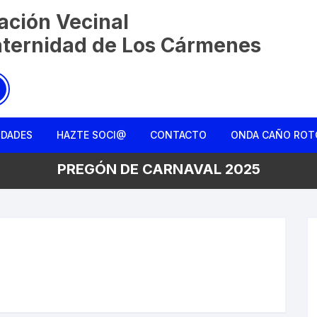
ación Vecinal
aternidad de Los Cármenes
IDADES
HAZTE SOCI@
CONTACTO
ONDA CAÑO ROT
PREGÓN DE CARNAVAL 2025
Charla entre ami
Colmena Liberta
La Monda de Ca
Rebusqueros
Reconociendo el