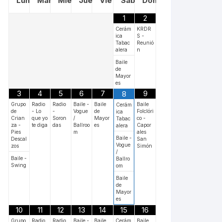
Lun
Mar
Mié
Jue
Vie
Sáb
Dom
1
2
Cerám
KRDR
ica
S -
Tabac
Reunió
alera
n
Baile
de
Mayor
es
3
4
5
6
7
9
8
Grupo
Radio
Radio
Baile -
Baile
Baile
Cerám
de
- Lo
-
Vogue
de
Folclóri
ica
Crian
que yo
Soron
/
Mayor
co -
Tabac
za -
te diga
das
Ballroo
es
Capor
alera
Pies
m
ales
Baile -
Descal
San
Vogue
zos
Simón
/
Baile -
Ballro
Swing
om
Baile
de
Mayor
es
10
11
12
13
14
15
16
Grupo
Radio
Radio
Baile -
Baile
Cerám
Baile