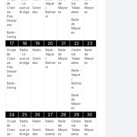
de
- Lo
-
Vogue
de
ica
de
Crian
que yo
Soron
/
Mayor
Tabac
Mayor
za -
te diga
das
Ballroo
es
alera
es
Pies
m
Baile
Descal
de
zos
Mayor
Baile -
es
Swing
17
18
19
20
21
22
23
Grupo
Radio
Radio
Baile -
Baile
Cerám
Baile
de
- Lo
-
Vogue
de
ica
de
Crian
que yo
Soron
/
Mayor
Tabac
Mayor
za -
te diga
das
Ballroo
es
alera
es
Pies
m
Baile -
Descal
Vogue
zos
/
Baile -
Ballroo
Swing
m
Baile
de
Mayor
es
24
25
26
27
28
29
30
Grupo
Radio
Radio
Radio
Baile
Cerám
Baile
de
- Lo
-
-
de
ica
de
Crian
que yo
Soron
Recon
Mayor
Tabac
Mayor
za -
te diga
das
ociend
es
alera
es