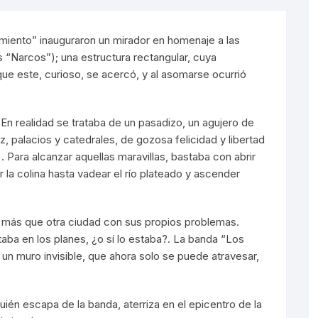
Sorondas
miento” inauguraron un mirador en homenaje a las
 “Narcos”); una estructura rectangular, cuya
que este, curioso, se acercó, y al asomarse ocurrió
. En realidad se trataba de un pasadizo, un agujero de
, palacios y catedrales, de gozosa felicidad y libertad
 Para alcanzar aquellas maravillas, bastaba con abrir
r la colina hasta vadear el río plateado y ascender
 más que otra ciudad con sus propios problemas.
taba en los planes, ¿o sí lo estaba?. La banda “Los
 un muro invisible, que ahora solo se puede atravesar,
quién escapa de la banda, aterriza en el epicentro de la