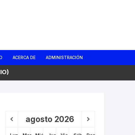
O
ACERCA DE
ADMINISTRACIÓN
IO)
gas
d
ño Roto
agosto
2026
 Barrio