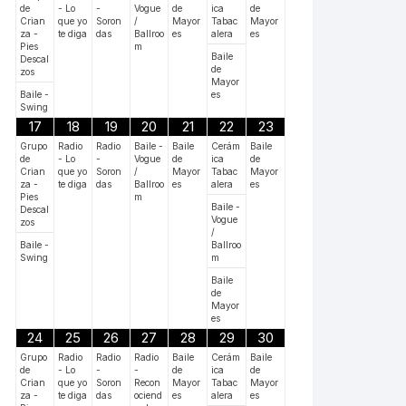
de
- Lo
-
Vogue
de
ica
de
Crian
que yo
Soron
/
Mayor
Tabac
Mayor
za -
te diga
das
Ballroo
es
alera
es
Pies
m
Baile
Descal
de
zos
Mayor
Baile -
es
Swing
17
18
19
20
21
22
23
Grupo
Radio
Radio
Baile -
Baile
Cerám
Baile
de
- Lo
-
Vogue
de
ica
de
Crian
que yo
Soron
/
Mayor
Tabac
Mayor
za -
te diga
das
Ballroo
es
alera
es
Pies
m
Baile -
Descal
Vogue
zos
/
Baile -
Ballroo
Swing
m
Baile
de
Mayor
es
24
25
26
27
28
29
30
Grupo
Radio
Radio
Radio
Baile
Cerám
Baile
de
- Lo
-
-
de
ica
de
Crian
que yo
Soron
Recon
Mayor
Tabac
Mayor
za -
te diga
das
ociend
es
alera
es