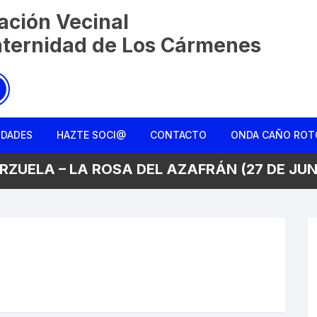
ación Vecinal
aternidad de Los Cármenes
IDADES
HAZTE SOCI@
CONTACTO
ONDA CAÑO ROT
RZUELA – LA ROSA DEL AZAFRÁN (27 DE JUN
Charla entre ami
Colmena Liberta
La Monda de Ca
Rebusqueros
Reconociendo el