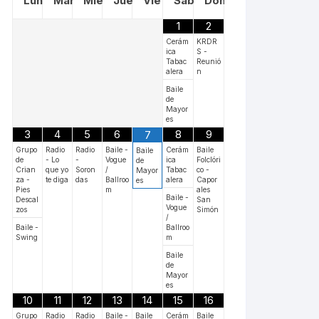
Lun
Mar
Mié
Jue
Vie
Sáb
Dom
1
2
Cerám
KRDR
ica
S -
Tabac
Reunió
alera
n
Baile
de
Mayor
es
3
4
5
6
8
9
7
Grupo
Radio
Radio
Baile -
Cerám
Baile
Baile
de
- Lo
-
Vogue
ica
Folclóri
de
Crian
que yo
Soron
/
Tabac
co -
Mayor
za -
te diga
das
Ballroo
alera
Capor
es
Pies
m
ales
Baile -
Descal
San
Vogue
zos
Simón
/
Baile -
Ballroo
Swing
m
Baile
de
Mayor
es
10
11
12
13
14
15
16
Grupo
Radio
Radio
Baile -
Baile
Cerám
Baile