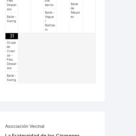
Pies
o el
Baile
Descal
barrio
de
zos
Baile -
Mayor
Baile -
Vogue
es
Swing
/
Ballroo
m
31
Grupo
de
Crian
za -
Pies
Descal
zos
Baile -
Swing
Asociación Vecinal
La Fraternidad de los Cármenes