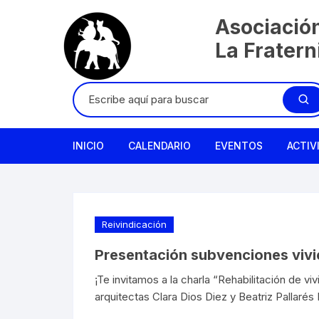
Saltar
Asociació
al
contenido
La Frater
Buscar:
INICIO
CALENDARIO
EVENTOS
ACTIV
Reivindicación
Presentación subvenciones vivi
¡Te invitamos a la charla “Rehabilitación de v
arquitectas Clara Dios Diez y Beatriz Pallaré