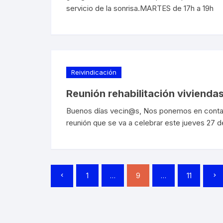
servicio de la sonrisa.MARTES de 17h a 19h
Reivindicación
Reunión rehabilitación viviendas
Buenos días vecin@s, Nos ponemos en contac
reunión que se va a celebrar este jueves 27 de 
Paginación
1
…
9
…
11
de
entradas