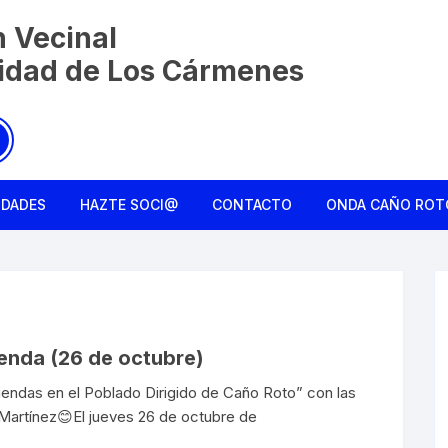
n Vecinal
nidad de Los Cármenes
IDADES
HAZTE SOCI@
CONTACTO
ONDA CAÑO ROT
Charla entre ami
Colmena Liberta
La Monda de Ca
enda (26 de octubre)
iviendas en el Poblado Dirigido de Caño Roto” con las
Rebusqueros
s Martínez😊El jueves 26 de octubre de
Reconociendo el