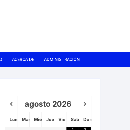
O
ACERCA DE
ADMINISTRACIÓN
gas
d
ño Roto
agosto
2026
Lun
Mar
Mié
Jue
Vie
Sáb
Dom
 Barrio
1
2