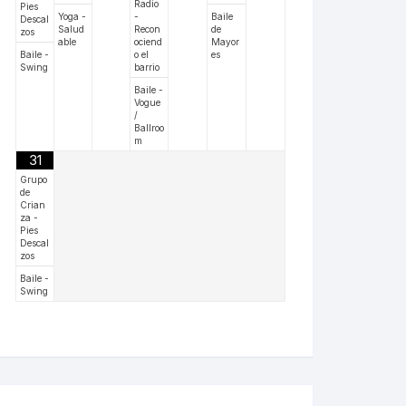
Radio
Pies
Yoga -
-
Baile
Descal
Salud
Recon
de
zos
able
ociend
Mayor
Baile -
o el
es
Swing
barrio
Baile -
Vogue
/
Ballroo
m
31
Grupo
de
Crian
za -
Pies
Descal
zos
Baile -
Swing