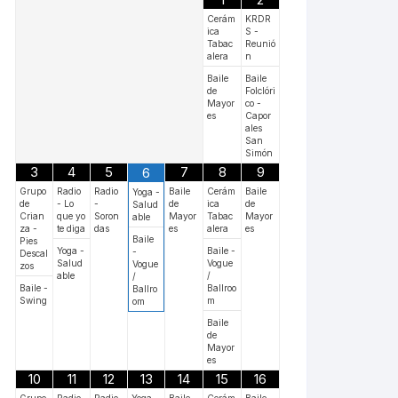
Cerám
KRDR
ica
S -
Tabac
Reunió
alera
n
Baile
Baile
de
Folclóri
Mayor
co -
es
Capor
ales
San
Simón
3
4
5
7
8
9
6
Grupo
Radio
Radio
Baile
Cerám
Baile
Yoga -
de
- Lo
-
de
ica
de
Salud
Crian
que yo
Soron
Mayor
Tabac
Mayor
able
za -
te diga
das
es
alera
es
Baile
Pies
Yoga -
Baile -
-
Descal
Salud
Vogue
Vogue
zos
able
/
/
Baile -
Ballroo
Ballro
Swing
m
om
Baile
de
Mayor
es
10
11
12
13
14
15
16
Grupo
Radio
Radio
Yoga -
Baile
Cerám
Baile