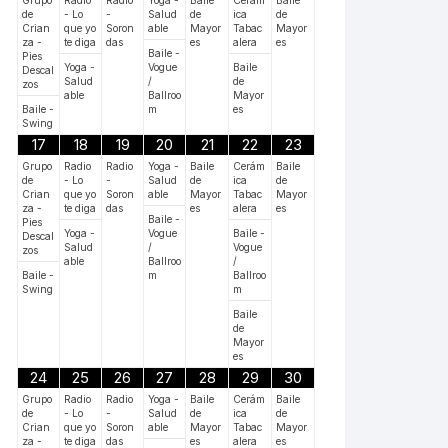
de
- Lo
-
Salud
de
ica
de
Crian
que yo
Soron
able
Mayor
Tabac
Mayor
za -
te diga
das
es
alera
es
Baile -
Pies
Yoga -
Vogue
Baile
Descal
Salud
/
de
zos
able
Ballroo
Mayor
Baile -
m
es
Swing
17
18
19
20
21
22
23
Grupo
Radio
Radio
Yoga -
Baile
Cerám
Baile
de
- Lo
-
Salud
de
ica
de
Crian
que yo
Soron
able
Mayor
Tabac
Mayor
za -
te diga
das
es
alera
es
Baile -
Pies
Yoga -
Vogue
Baile -
Descal
Salud
/
Vogue
zos
able
Ballroo
/
Baile -
m
Ballroo
Swing
m
Baile
de
Mayor
es
24
25
26
27
28
29
30
Grupo
Radio
Radio
Yoga -
Baile
Cerám
Baile
de
- Lo
-
Salud
de
ica
de
Crian
que yo
Soron
able
Mayor
Tabac
Mayor
za -
te diga
das
es
alera
es