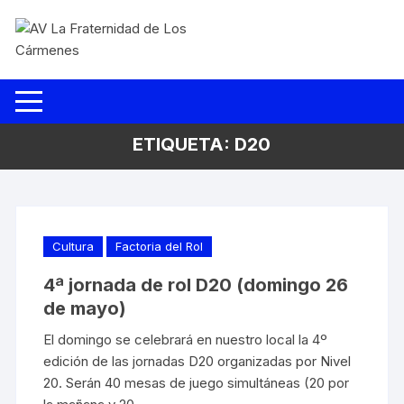
Saltar
al
contenido
ETIQUETA:
D20
Cultura
Factoria del Rol
4ª jornada de rol D20 (domingo 26
de mayo)
El domingo se celebrará en nuestro local la 4º
edición de las jornadas D20 organizadas por Nivel
20. Serán 40 mesas de juego simultáneas (20 por