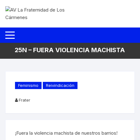
Saltar
al
contenido
25N – FUERA VIOLENCIA MACHISTA
Feminismo
Reivindicación
Frater
¡Fuera la violencia machista de nuestros barrios!