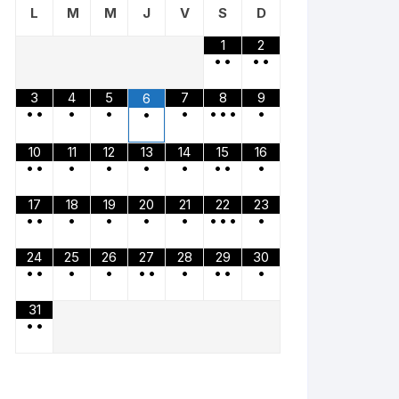
L
M
M
J
V
S
D
1
2
•
•
•
•
3
4
5
7
8
9
6
•
•
•
•
•
•
•
•
•
•
10
11
12
13
14
15
16
•
•
•
•
•
•
•
•
•
17
18
19
20
21
22
23
•
•
•
•
•
•
•
•
•
•
24
25
26
27
28
29
30
•
•
•
•
•
•
•
•
•
•
31
•
•