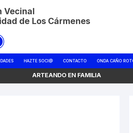
n Vecinal
nidad de Los Cármenes
IDADES
HAZTE SOCI@
CONTACTO
ONDA CAÑO ROT
ARTEANDO EN FAMILIA
Charla entre ami
Colmena Liberta
La Monda de Ca
Rebusqueros
Reconociendo el