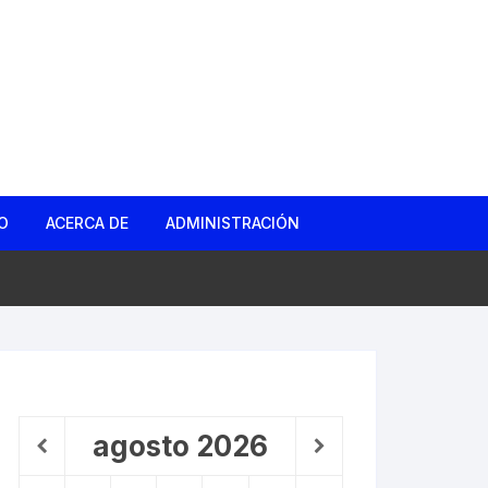
O
ACERCA DE
ADMINISTRACIÓN
gas
d
ño Roto
agosto
2026
 Barrio