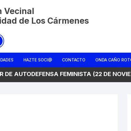
n Vecinal
nidad de Los Cármenes
IDADES
HAZTE SOCI@
CONTACTO
ONDA CAÑO ROT
R DE AUTODEFENSA FEMINISTA (22 DE NOVI
Charla entre ami
Colmena Liberta
La Monda de Ca
Rebusqueros
Reconociendo el