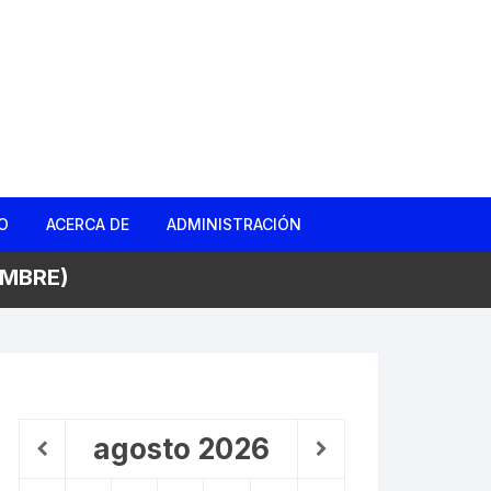
O
ACERCA DE
ADMINISTRACIÓN
EMBRE)
gas
d
ño Roto
agosto
2026
 Barrio