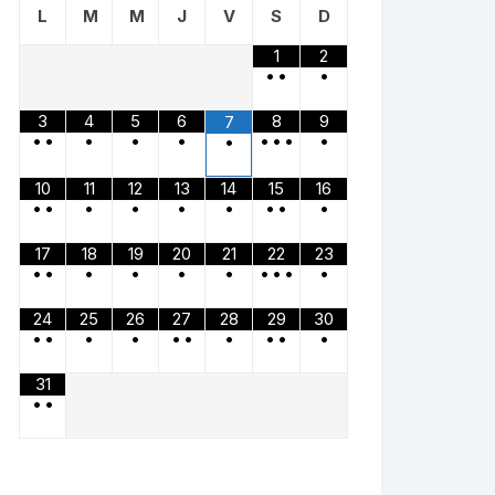
L
M
M
J
V
S
D
1
2
•
•
•
3
4
5
6
8
9
7
•
•
•
•
•
•
•
•
•
•
10
11
12
13
14
15
16
•
•
•
•
•
•
•
•
•
17
18
19
20
21
22
23
•
•
•
•
•
•
•
•
•
•
24
25
26
27
28
29
30
•
•
•
•
•
•
•
•
•
•
31
•
•