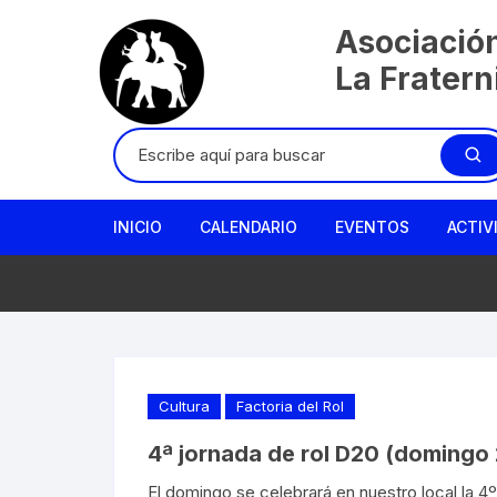
Saltar
Asociació
al
contenido
La Frater
Buscar:
INICIO
CALENDARIO
EVENTOS
ACTIV
Cultura
Factoria del Rol
4ª jornada de rol D20 (domingo
El domingo se celebrará en nuestro local la 4