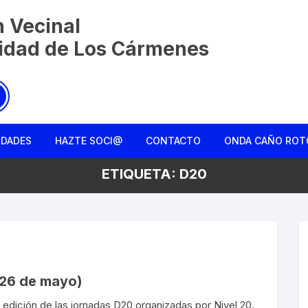
n Vecinal
nidad de Los Cármenes
IDADES
HAZTE SOCI@
CONTACTO
ONDA CAÑO ROT
ETIQUETA:
D20
Charla entre ami
Colmena Liberta
La Monda de Ca
Rebusqueros
 26 de mayo)
º edición de las jornadas D20 organizadas por Nivel 20.
Reconociendo el