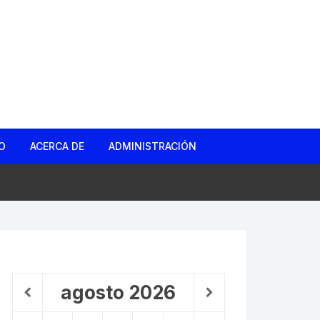
O
ACERCA DE
ADMINISTRACIÓN
gas
d
ño Roto
agosto
2026
 Barrio