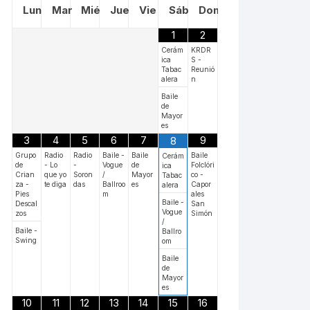
Lun
Mar
Mié
Jue
Vie
Sáb
Dom
1
2
Cerám
KRDR
ica
S -
Tabac
Reunió
alera
n
Baile
de
Mayor
es
3
4
5
6
7
9
8
Grupo
Radio
Radio
Baile -
Baile
Baile
Cerám
de
- Lo
-
Vogue
de
Folclóri
ica
Crian
que yo
Soron
/
Mayor
co -
Tabac
za -
te diga
das
Ballroo
es
Capor
alera
Pies
m
ales
Baile -
Descal
San
Vogue
zos
Simón
/
Baile -
Ballro
Swing
om
Baile
de
Mayor
es
10
11
12
13
14
15
16