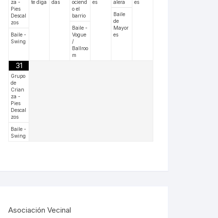
za -
te diga
das
ociend
es
alera
es
Pies
o el
Baile
Descal
barrio
de
zos
Baile -
Mayor
Baile -
Vogue
es
Swing
/
Ballroo
m
31
Grupo
de
Crian
za -
Pies
Descal
zos
Baile -
Swing
Asociación Vecinal