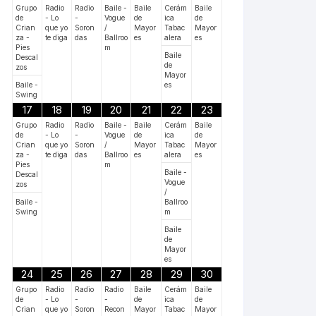
Grupo
Radio
Radio
Baile -
Baile
Cerám
Baile
de
- Lo
-
Vogue
de
ica
de
Crian
que yo
Soron
/
Mayor
Tabac
Mayor
za -
te diga
das
Ballroo
es
alera
es
Pies
m
Baile
Descal
de
zos
Mayor
Baile -
es
Swing
17
18
19
20
21
22
23
Grupo
Radio
Radio
Baile -
Baile
Cerám
Baile
de
- Lo
-
Vogue
de
ica
de
Crian
que yo
Soron
/
Mayor
Tabac
Mayor
za -
te diga
das
Ballroo
es
alera
es
Pies
m
Baile -
Descal
Vogue
zos
/
Baile -
Ballroo
Swing
m
Baile
de
Mayor
es
24
25
26
27
28
29
30
Grupo
Radio
Radio
Radio
Baile
Cerám
Baile
de
- Lo
-
-
de
ica
de
Crian
que yo
Soron
Recon
Mayor
Tabac
Mayor