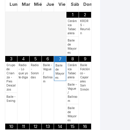
Lun
Mar
Mié
Jue
Vie
Sáb
Dom
1
2
Cerám
KRDR
ica
S -
Tabac
Reunió
alera
n
Baile
de
Mayor
es
3
4
5
6
8
9
7
Grupo
Radio
Radio
Baile -
Cerám
Baile
Baile
de
- Lo
-
Vogue
ica
Folclóri
de
Crian
que yo
Soron
/
Tabac
co -
Mayor
za -
te diga
das
Ballroo
alera
Capor
es
Pies
m
ales
Baile -
Descal
San
Vogue
zos
Simón
/
Baile -
Ballroo
Swing
m
Baile
de
Mayor
es
10
11
12
13
14
15
16