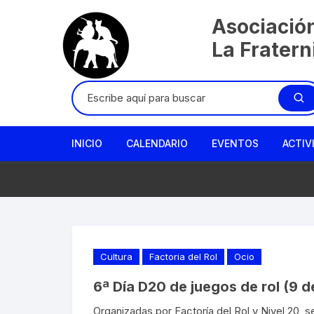
Saltar
Asociació
al
contenido
La Frater
Buscar:
INICIO
CALENDARIO
EVENTOS
ACTIV
Cultura
Factoria del Rol
Ocio
6ª Día D20 de juegos de rol (9 
Organizadas por Factoría del Rol y Nivel 20, s