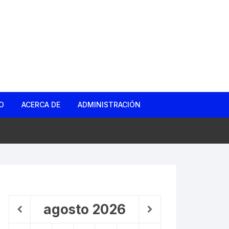
O
ACERCA DE
ADMINISTRACIÓN
gas
d
ño Roto
agosto
2026
 Barrio