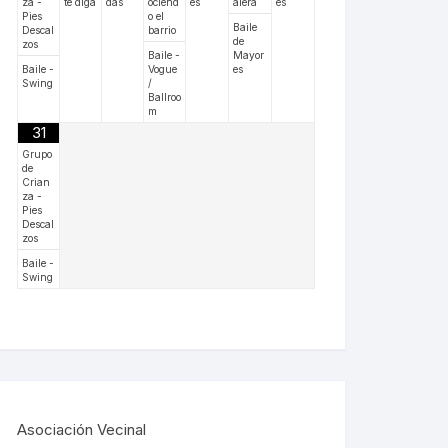
za -
te diga
das
ociend
es
alera
es
Pies
o el
Baile
Descal
barrio
de
zos
Baile -
Mayor
Baile -
Vogue
es
Swing
/
Ballroo
m
31
Grupo
de
Crian
za -
Pies
Descal
zos
Baile -
Swing
Asociación Vecinal