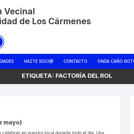
n Vecinal
nidad de Los Cármenes
IDADES
HAZTE SOCI@
CONTACTO
ONDA CAÑO ROT
ETIQUETA:
FACTORÍA DEL ROL
Charla entre ami
Colmena Liberta
La Monda de Ca
Rebusqueros
de mayo)
e celebran en nuestro local durante todo el día. Una
Reconociendo el