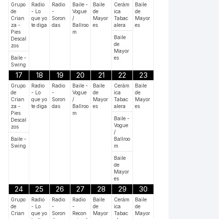
Grupo
Radio
Radio
Baile -
Baile
Cerám
Baile
de
- Lo
-
Vogue
de
ica
de
Crian
que yo
Soron
/
Mayor
Tabac
Mayor
za -
te diga
das
Ballroo
es
alera
es
Pies
m
Baile
Descal
de
zos
Mayor
Baile -
es
Swing
17
18
19
20
21
22
23
Grupo
Radio
Radio
Baile -
Baile
Cerám
Baile
de
- Lo
-
Vogue
de
ica
de
Crian
que yo
Soron
/
Mayor
Tabac
Mayor
za -
te diga
das
Ballroo
es
alera
es
Pies
m
Baile -
Descal
Vogue
zos
/
Baile -
Ballroo
Swing
m
Baile
de
Mayor
es
24
25
26
27
28
29
30
Grupo
Radio
Radio
Radio
Baile
Cerám
Baile
de
- Lo
-
-
de
ica
de
Crian
que yo
Soron
Recon
Mayor
Tabac
Mayor