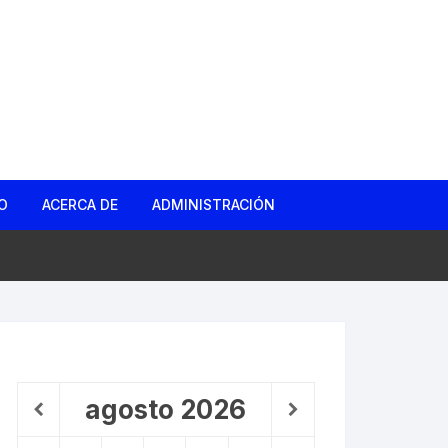
O
ACERCA DE
ADMINISTRACIÓN
gas
d
ño Roto
agosto
2026
 Barrio