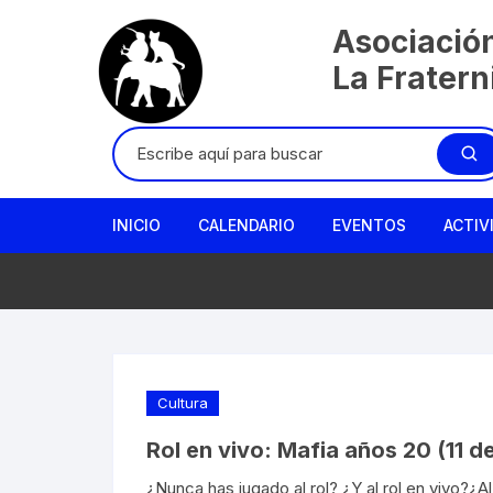
Saltar
Asociació
al
contenido
La Frater
Buscar:
INICIO
CALENDARIO
EVENTOS
ACTIV
Cultura
Rol en vivo: Mafia años 20 (11 
¿Nunca has jugado al rol? ¿Y al rol en vivo?