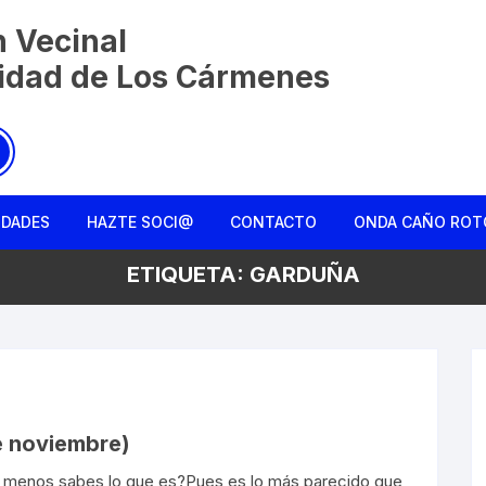
n Vecinal
nidad de Los Cármenes
IDADES
HAZTE SOCI@
CONTACTO
ONDA CAÑO ROT
ETIQUETA:
GARDUÑA
Charla entre ami
Colmena Liberta
La Monda de Ca
Rebusqueros
de noviembre)
¿Al menos sabes lo que es?Pues es lo más parecido que
Reconociendo el