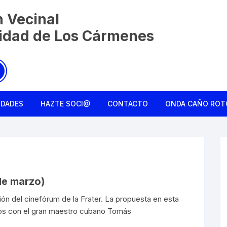
n Vecinal
nidad de Los Cármenes
IDADES
HAZTE SOCI@
CONTACTO
ONDA CAÑO ROT
Charla entre ami
Colmena Liberta
La Monda de Ca
de marzo)
n del cinefórum de la Frater. La propuesta en esta
Rebusqueros
mos con el gran maestro cubano Tomás
Reconociendo el