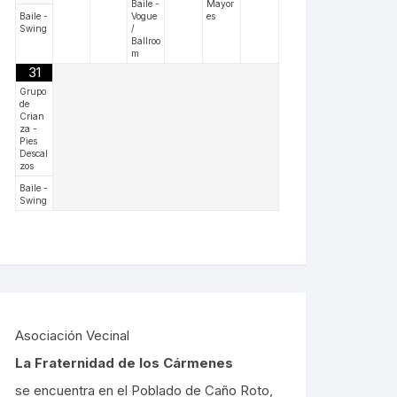
Baile -
Mayor
Baile -
Vogue
es
Swing
/
Ballroo
m
31
Grupo
de
Crian
za -
Pies
Descal
zos
Baile -
Swing
Asociación Vecinal
La Fraternidad de los Cármenes
se encuentra en el Poblado de Caño Roto,