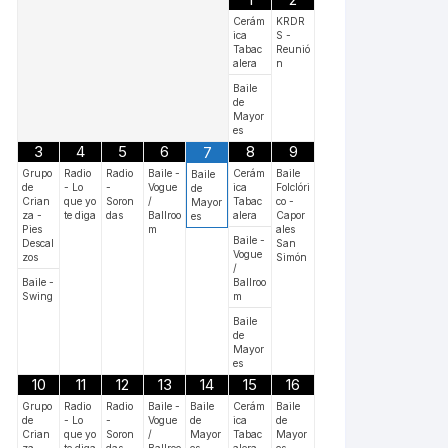
Cerám
KRDR
ica
S -
Tabac
Reunió
alera
n
Baile
de
Mayor
es
3
4
5
6
8
9
7
Grupo
Radio
Radio
Baile -
Cerám
Baile
Baile
de
- Lo
-
Vogue
ica
Folclóri
de
Crian
que yo
Soron
/
Tabac
co -
Mayor
za -
te diga
das
Ballroo
alera
Capor
es
Pies
m
ales
Baile -
Descal
San
Vogue
zos
Simón
/
Baile -
Ballroo
Swing
m
Baile
de
Mayor
es
10
11
12
13
14
15
16
Grupo
Radio
Radio
Baile -
Baile
Cerám
Baile
de
- Lo
-
Vogue
de
ica
de
Crian
que yo
Soron
/
Mayor
Tabac
Mayor
za -
te diga
das
Ballroo
es
alera
es