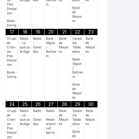
Pies
m
Baile
Descal
de
zos
Mayor
Baile -
es
Swing
17
18
19
20
21
22
23
Grupo
Radio
Radio
Baile -
Baile
Cerám
Baile
de
- Lo
-
Vogue
de
ica
de
Crian
que yo
Soron
/
Mayor
Tabac
Mayor
za -
te diga
das
Ballroo
es
alera
es
Pies
m
Baile -
Descal
Vogue
zos
/
Baile -
Ballroo
Swing
m
Baile
de
Mayor
es
24
25
26
27
28
29
30
Grupo
Radio
Radio
Radio
Baile
Cerám
Baile
de
- Lo
-
-
de
ica
de
Crian
que yo
Soron
Recon
Mayor
Tabac
Mayor
za -
te diga
das
ociend
es
alera
es
Pies
o el
Baile
Descal
barrio
de
zos