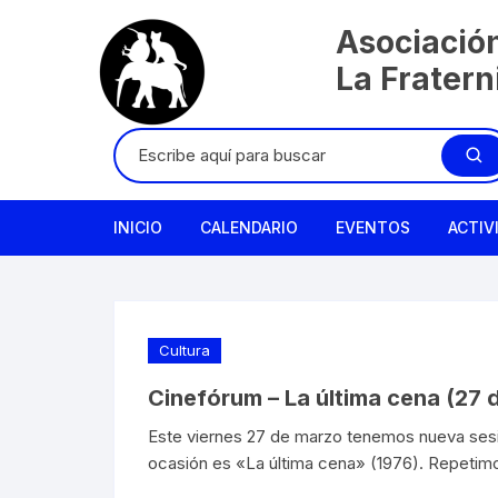
Saltar
Asociació
al
contenido
La Frater
Buscar:
INICIO
CALENDARIO
EVENTOS
ACTIV
Cultura
Cinefórum – La última cena (27 
Este viernes 27 de marzo tenemos nueva sesió
ocasión es «La última cena» (1976). Repeti