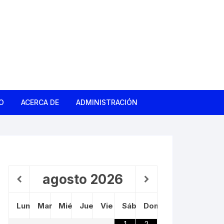
O
ACERCA DE
ADMINISTRACIÓN
gas
d
ño Roto
agosto
2026
Lun
Mar
Mié
Jue
Vie
Sáb
Dom
 Barrio
1
2